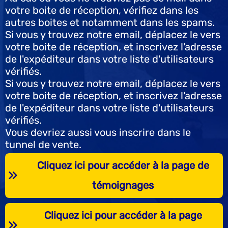
votre boite de réception, vérifiez dans les
autres boites et notamment dans les spams.
Si vous y trouvez notre email, déplacez le vers
votre boite de réception, et inscrivez l'adresse
de l'expéditeur dans votre liste d'utilisateurs
vérifiés.
Si vous y trouvez notre email, déplacez le vers
votre boite de réception, et inscrivez l'adresse
de l'expéditeur dans votre liste d'utilisateurs
vérifiés.
Vous devriez aussi vous inscrire dans le
tunnel de vente.
Cliquez ici pour accéder à la page de
témoignages
Cliquez ici pour accéder à la page