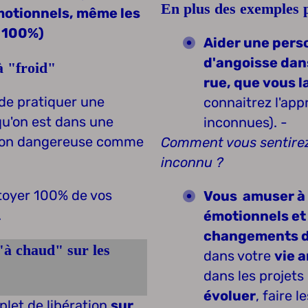
En plus des exemples 
émotionnels, même les
à 100%)
Aider une perso
d'angoisse dans
à "froid"
rue, que vous l
le de pratiquer une
connaitrez l'ap
qu'on est dans une
inconnues). -
ation dangereuse comme
Comment vous sentire
inconnu ?
toyer 100% de vos
Vous amuser à f
.
émotionnels et
changements d
"à chaud" sur les
dans votre
vie 
dans les projets
évoluer
, faire 
plet de libération
sur