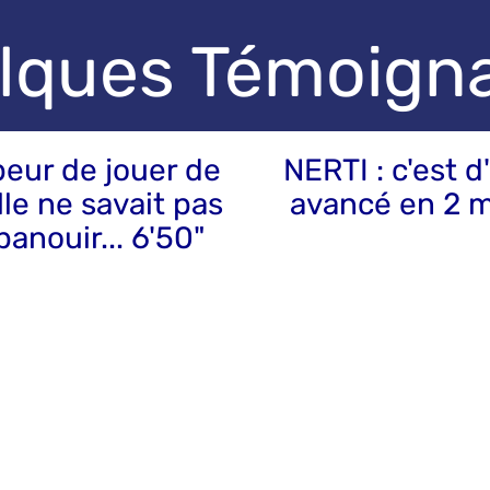
lques Témoign
peur de jouer de
NERTI : c'est d'
lle ne savait pas
avancé en 2 m
panouir... 6'50"