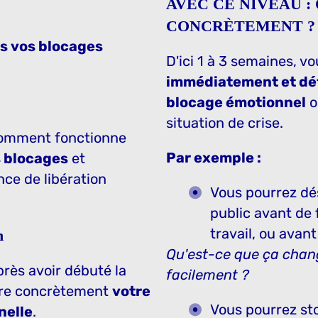
AVEC CE NIVEAU :
CONCRÈTEMENT ?
us vos blocages
D'ici 1 à 3 semaines, v
immédiatement et dé
blocage émotionnel
o
situation de crise.
comment fonctionne
Par exemple :
s blocages
et
ce de libération
Vous pourrez dés
public avant de 
travail, ou avan
n
Qu'est-ce que ça chang
près avoir débuté la
facilement ?
ivre concrètement
votre
Vous pourrez sto
nelle
.