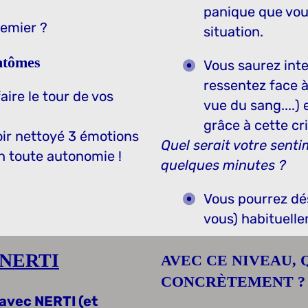
panique que vou
remier ?
situation.
antômes
Vous saurez int
ressentez face à
ire le tour de vos
vue du sang....)
grâce à cette cri
ir nettoyé 3 émotions
Quel serait votre senti
en toute autonomie !
quelques minutes ?
Vous pourrez dés
vous) habituelle
 NERTI
AVEC CE NIVEAU, 
CONCRÈTEMENT ?
 avec NERTI (et