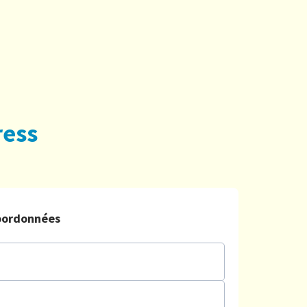
ress
oordonnées