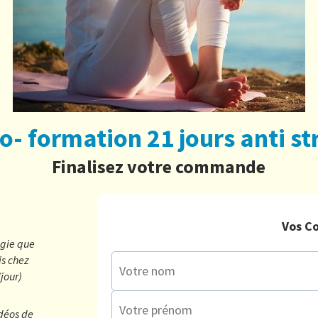
o- formation 21 jours anti st
Finalisez votre commande
Vos C
ogie que
is chez
/jour)
idéos de