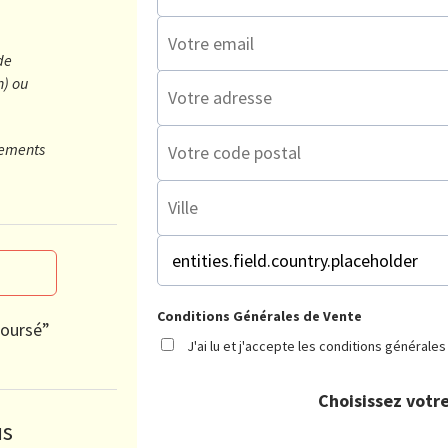
de
n) ou
trements
Conditions Générales de Vente
boursé”
J'ai lu et j'accepte les conditions générale
Choisissez vot
s